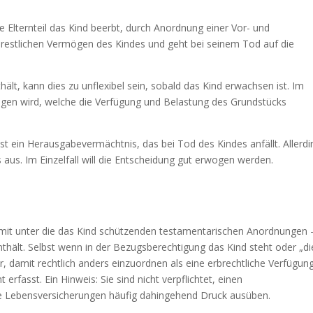
e Elternteil das Kind beerbt, durch Anordnung einer Vor- und
restlichen Vermögen des Kindes und geht bei seinem Tod auf die
lt, kann dies zu unflexibel sein, sobald das Kind erwachsen ist. Im
agen wird, welche die Verfügung und Belastung des Grundstücks
st ein Herausgabevermächtnis, das bei Tod des Kindes anfällt. Allerdi
ls aus. Im Einzelfall will die Entscheidung gut erwogen werden.
damit unter die das Kind schützenden testamentarischen Anordnungen 
thält. Selbst wenn in der Bezugsberechtigung das Kind steht oder „di
er, damit rechtlich anders einzuordnen als eine erbrechtliche Verfügun
rfasst. Ein Hinweis: Sie sind nicht verpflichtet, einen
e Lebensversicherungen häufig dahingehend Druck ausüben.