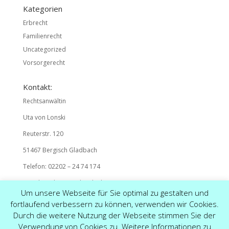
Kategorien
Erbrecht
Familienrecht
Uncategorized
Vorsorgerecht
Kontakt:
Rechtsanwältin
Uta von Lonski
Reuterstr. 120
51467 Bergisch Gladbach
Telefon: 02202 – 24 74 174
E-Mail: mail@ra-vonlonski.de
Um unsere Webseite für Sie optimal zu gestalten und
fortlaufend verbessern zu können, verwenden wir Cookies.
Durch die weitere Nutzung der Webseite stimmen Sie der
Verwendung von Cookies zu. Weitere Informationen zu