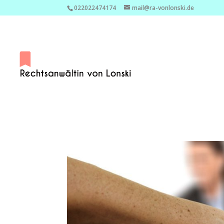
022022474174
mail@ra-vonlonski.de