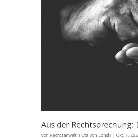
Aus der Rechtsprechung: 
von
Rechtsanwältin Uta von Lonski
|
Okt. 1, 20