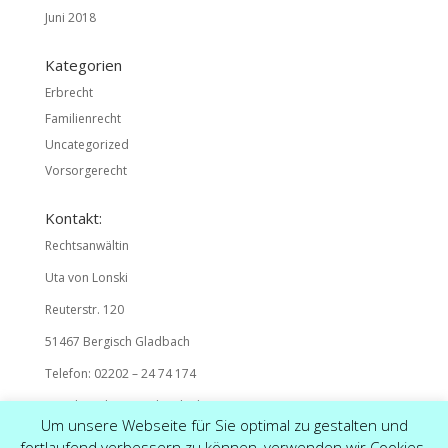
Juni 2018
Kategorien
Erbrecht
Familienrecht
Uncategorized
Vorsorgerecht
Kontakt:
Rechtsanwältin
Uta von Lonski
Reuterstr. 120
51467 Bergisch Gladbach
Telefon: 02202 – 24 74 174
E-Mail: mail@ra-vonlonski.de
Um unsere Webseite für Sie optimal zu gestalten und
fortlaufend verbessern zu können, verwenden wir Cookies.