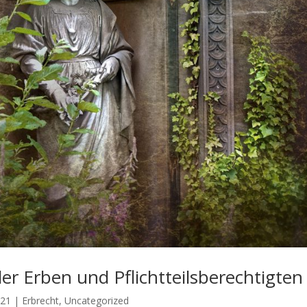
r Erben und Pflichtteilsberechtigten
021
|
Erbrecht
,
Uncategorized