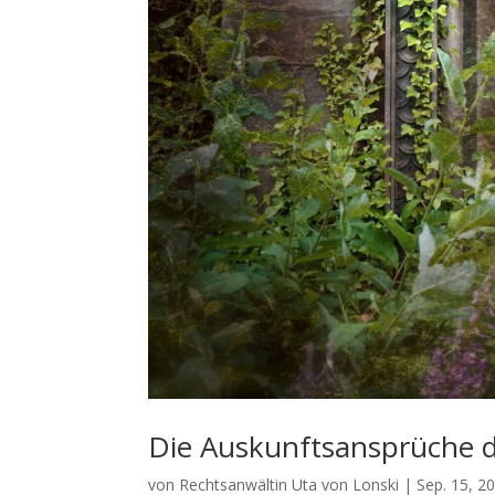
Die Auskunftsansprüche de
von
Rechtsanwältin Uta von Lonski
|
Sep. 15, 2