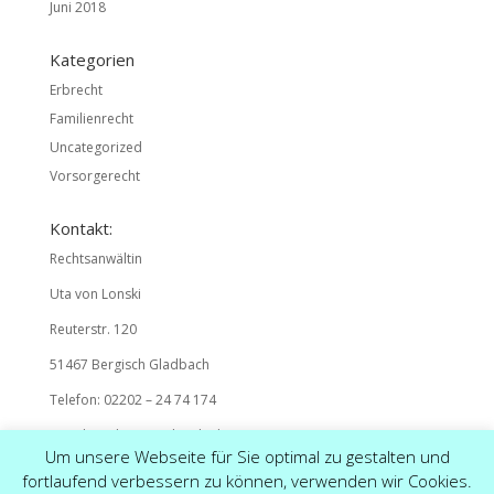
Juni 2018
Kategorien
Erbrecht
Familienrecht
Uncategorized
Vorsorgerecht
Kontakt:
Rechtsanwältin
Uta von Lonski
Reuterstr. 120
51467 Bergisch Gladbach
Telefon: 02202 – 24 74 174
E-Mail: mail@ra-vonlonski.de
Um unsere Webseite für Sie optimal zu gestalten und
fortlaufend verbessern zu können, verwenden wir Cookies.