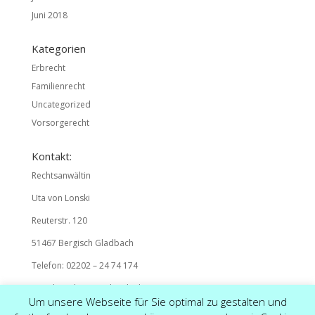
Juni 2018
Kategorien
Erbrecht
Familienrecht
Uncategorized
Vorsorgerecht
Kontakt:
Rechtsanwältin
Uta von Lonski
Reuterstr. 120
51467 Bergisch Gladbach
Telefon: 02202 – 24 74 174
E-Mail: mail@ra-vonlonski.de
Um unsere Webseite für Sie optimal zu gestalten und